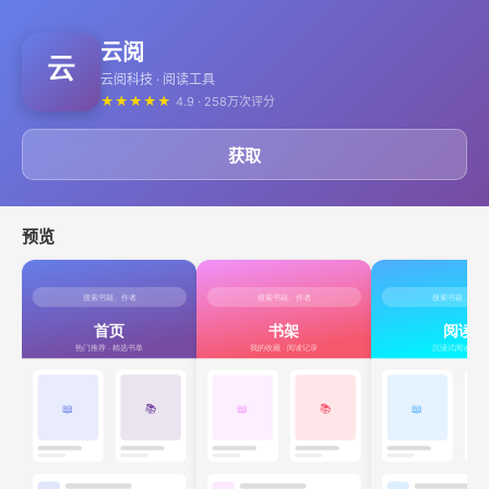
云阅
云阅科技 · 阅读工具
★
★
★
★
★
4.9 · 258万次评分
获取
预览